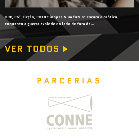
DC
DCP, 25’, Ficção, 2018 Sinopse Num futuro escuro e caótico,
re
enquanto a guerra explode do lado de fora de...
VER TODOS
PARCERIAS