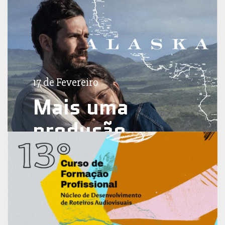
17 de Fevereiro
Mais uma
produção
de Goiás
estreia nas
salas de
cinema