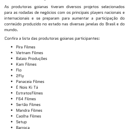
As produtoras goianas tiveram diversos projetos selecionados
para as rodadas de negócios com os principais players nacionais e
internacionais e se preparam para aumentar a participação do
conteúdo produzido no estado nas diversas janelas do Brasil e do
mundo.
Confira a lista das produtoras goianas participantes:
Pira Filmes
Vietnam Filmes
Balaio Produções
Kam Filmes
Flo
2Fly
Panaceia Filmes
É Nois Ki Tá
EstratosFilmes
F64 Filmes
Sertão Filmes
Mandra Filmes
Caolha Filmes
Setup
Barroca